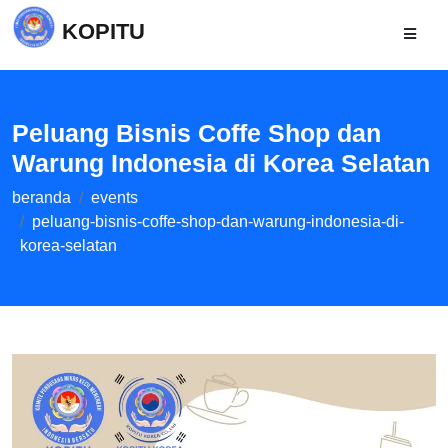
KOPITU
Peluang Bisnis Coffe Shop dan
Warung Indonesia di Korea Selatan
beranda
events
peluang-bisnis-coffe-shop-dan-warung-indonesia-di-
korea-selatan